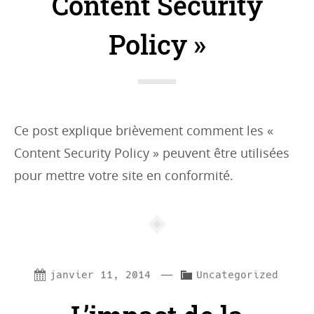
Content Security
s
:
Policy »
Ce post explique brièvement comment les «
Content Security Policy » peuvent être utilisées
pour mettre votre site en conformité.
—
C
janvier 11, 2014
Uncategorized
a