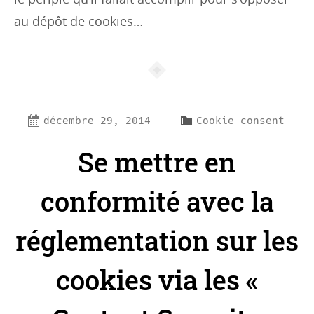
au dépôt de cookies…
—
C
décembre 29, 2014
Cookie consent
a
Se mettre en
t
e
conformité avec la
g
réglementation sur les
o
r
cookies via les «
i
e