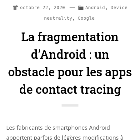
—
C
octobre 22, 2020
Android
,
Device
a
neutrality
,
Google
t
La fragmentation
e
g
d’Android : un
o
r
obstacle pour les apps
i
de contact tracing
e
s
:
Les fabricants de smartphones Android
apportent parfois de légères modifications à