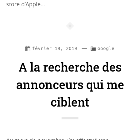
store d’Apple…
—
C
février 19, 2019
Google
a
A la recherche des
t
e
annonceurs qui me
g
ciblent
o
r
i
e
s