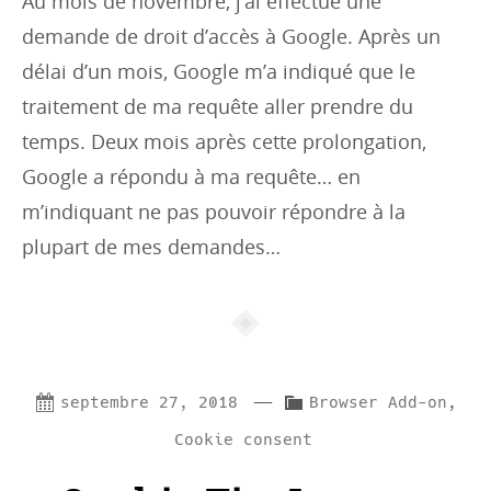
Au mois de novembre, j’ai effectué une
:
demande de droit d’accès à Google. Après un
délai d’un mois, Google m’a indiqué que le
traitement de ma requête aller prendre du
temps. Deux mois après cette prolongation,
Google a répondu à ma requête… en
m’indiquant ne pas pouvoir répondre à la
plupart de mes demandes…
—
C
septembre 27, 2018
Browser Add-on
,
a
Cookie consent
t