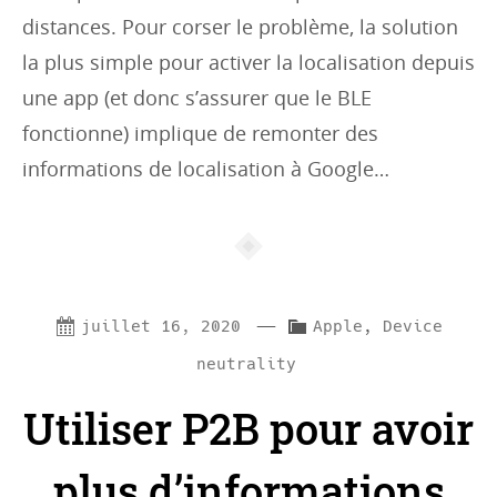
distances. Pour corser le problème, la solution
la plus simple pour activer la localisation depuis
une app (et donc s’assurer que le BLE
fonctionne) implique de remonter des
informations de localisation à Google…
—
C
juillet 16, 2020
Apple
,
Device
a
neutrality
t
Utiliser P2B pour avoir
e
g
plus d’informations