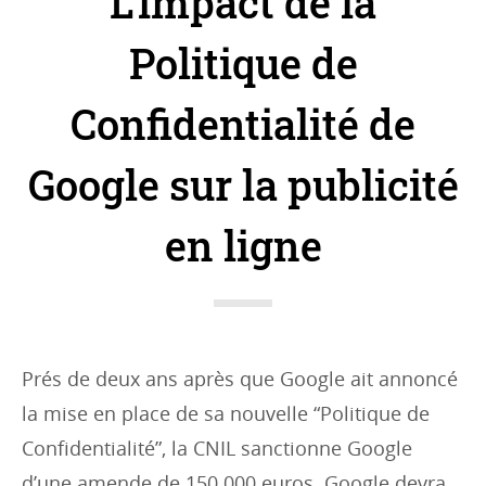
L’impact de la
t
e
Politique de
g
Confidentialité de
o
r
Google sur la publicité
i
e
en ligne
s
:
Prés de deux ans après que Google ait annoncé
la mise en place de sa nouvelle “Politique de
Confidentialité”, la CNIL sanctionne Google
d’une amende de 150.000 euros. Google devra