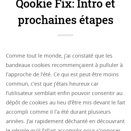
Qookie Fix: Intro et
e
g
prochaines étapes
o
r
i
e
Comme tout le monde, j’ai constaté que les
s
bandeaux cookies recommençaient à pulluler à
:
l’approche de l’été. Ce qui est peut-être moins
commun, c’est que j’étais heureux car
l’utilisateur semblait enfin pouvoir consentir au
dépôt de cookies au lieu d’être mis devant le fait
accompli comme il l’a été durant plusieurs
années. J’ai rapidement déchanté en découvrant
le périple qu’il fallait accomplir pour s’opposer