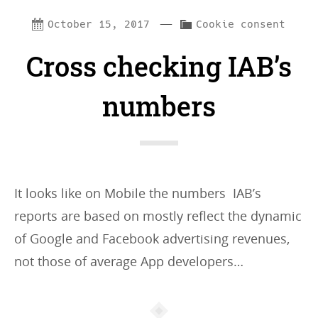
—
C
October 15, 2017
Cookie consent
a
Cross checking IAB’s
t
e
numbers
g
o
r
i
It looks like on Mobile the numbers IAB’s
e
reports are based on mostly reflect the dynamic
s
of Google and Facebook advertising revenues,
:
not those of average App developers…