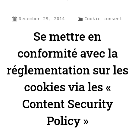
—
C
December 29, 2014
Cookie consent
a
Se mettre en
t
e
conformité avec la
g
réglementation sur les
o
r
cookies via les «
i
e
Content Security
s
:
Policy »