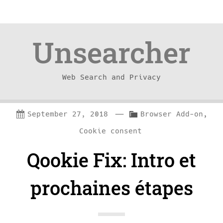
Unsearcher
Web Search and Privacy
Skip
Skip
—
C
September 27, 2018
Browser Add-on
,
to
to
a
Cookie consent
content
navigation
t
Qookie Fix: Intro et
e
g
prochaines étapes
o
r